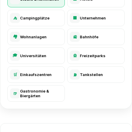
Campingplätze
🏢
Unternehmen
⛺
🏘️
Wohnanlagen
🚉
Bahnhöfe
🎓
Universitäten
🎡
Freizeitparks
🛒
Einkaufszentren
Tankstellen
⛽
Gastronomie &
🍺
Biergärten