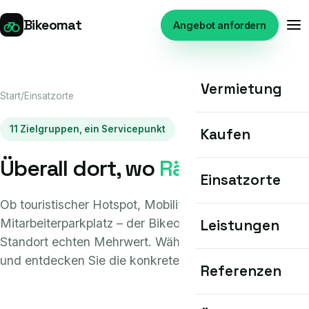
Bikeomat
Angebot anfordern
Vermietung
Start
/
Einsatzorte
11 Zielgruppen, ein Servicepunkt
Kaufen
Überall dort, wo
Räder rollen
Einsatzorte
Ob touristischer Hotspot, Mobilitätsknoten oder
Mitarbeiterparkplatz – der Bikeomat schafft an jedem
Leistungen
Standort echten Mehrwert. Wählen Sie Ihre Zielgruppe
und entdecken Sie die konkreten Vorteile.
Referenzen