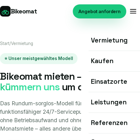
Bikeomat
Angebot anfordern
Vermietung
Start
/
Vermietung
⭐ Unser meistgewähltes Modell
Kaufen
Bikeomat mieten –
wir
Einsatzorte
kümmern uns
um den Rest
Leistungen
Das Rundum-sorglos-Modell für Ihren Standort: voll
funktionsfähiger 24/7-Servicepunkt ohne Investition,
ohne Betriebsaufwand und ohne Risiko. Eine planbare
Referenzen
Monatsmiete – alles andere übernehmen wir.